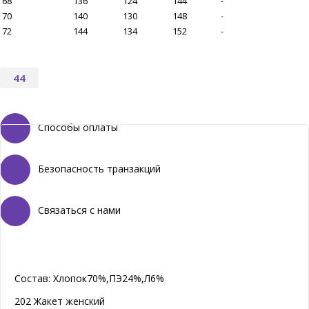
68
136
124
144
-
70
140
130
148
-
72
144
134
152
-
44
Способы оплаты
Безопасность транзакций
Связаться с нами
Состав:
Хлопок70%,ПЭ24%,Л6%
202 Жакет женский