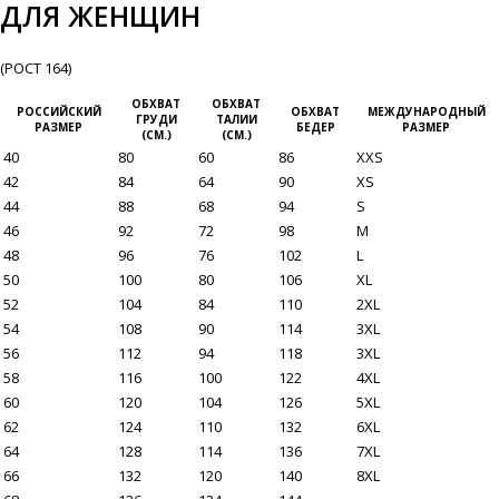
ДЛЯ ЖЕНЩИН
(РОСТ 164)
ОБХВАТ
ОБХВАТ
РОССИЙСКИЙ
ОБХВАТ
МЕЖДУНАРОДНЫЙ
ГРУДИ
ТАЛИИ
РАЗМЕР
БЕДЕР
РАЗМЕР
(СМ.)
(СМ.)
40
80
60
86
XXS
42
84
64
90
XS
44
88
68
94
S
46
92
72
98
M
48
96
76
102
L
50
100
80
106
XL
52
104
84
110
2XL
54
108
90
114
3XL
56
112
94
118
3XL
58
116
100
122
4XL
60
120
104
126
5XL
62
124
110
132
6XL
64
128
114
136
7XL
66
132
120
140
8XL