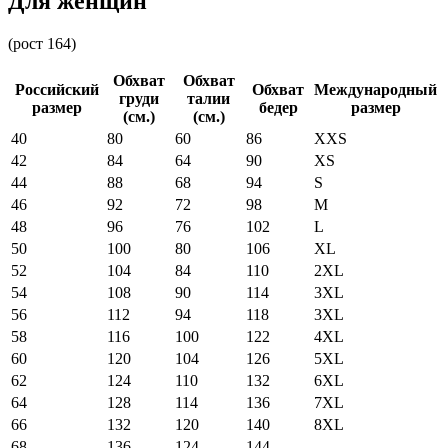
Для женщин
(рост 164)
Обхват
Обхват
Российский
Обхват
Международный
груди
талии
размер
бедер
размер
(см.)
(см.)
40
80
60
86
XXS
42
84
64
90
XS
44
88
68
94
S
46
92
72
98
M
48
96
76
102
L
50
100
80
106
XL
52
104
84
110
2XL
54
108
90
114
3XL
56
112
94
118
3XL
58
116
100
122
4XL
60
120
104
126
5XL
62
124
110
132
6XL
64
128
114
136
7XL
66
132
120
140
8XL
68
136
124
144
-