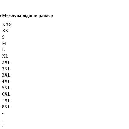
р
Международный размер
XXS
XS
S
M
L
XL
2XL
3XL
3XL
4XL
5XL
6XL
7XL
8XL
-
-
-